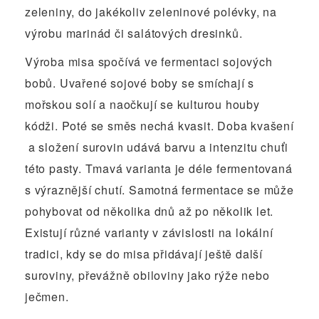
zeleniny, do jakékoliv zeleninové polévky, na
výrobu marinád či salátových dresinků.
Výroba misa spočívá ve fermentaci sojových
bobů. Uvařené sojové boby se smíchají s
mořskou solí a
naočkují se kulturou houby
kódži. Poté se směs nechá kvasit. Doba kvašení
a složení surovin udává barvu a intenzitu chuťi
této pasty. Tmavá varianta je déle fermentovaná
s výraznější chutí. Samotná fermentace se může
pohybovat od několika dnů až po několik let.
Existují různé varianty v závislosti na lokální
tradici, kdy se do misa přidávají ještě další
suroviny, převážně obiloviny jako rýže nebo
ječmen.