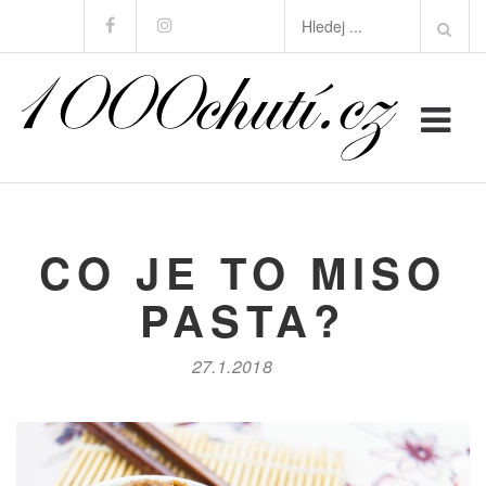
Skip
Search
Facebook
Instagram
to
for:
content
CO JE TO MISO
PASTA?
27.1.2018