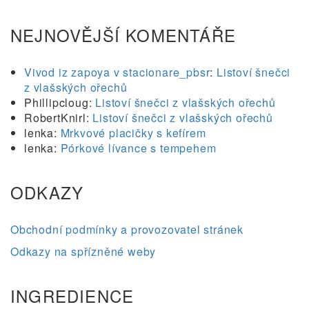
NEJNOVĚJŠÍ KOMENTÁŘE
Vivod iz zapoya v stacionare_pbsr
:
Listoví šnečci
z vlašských ořechů
Phillipcloug
:
Listoví šnečci z vlašských ořechů
RobertKnirl
:
Listoví šnečci z vlašských ořechů
lenka
:
Mrkvové placičky s kefírem
lenka
:
Pórkové lívance s tempehem
ODKAZY
Obchodní podmínky a provozovatel stránek
Odkazy na spřízněné weby
INGREDIENCE