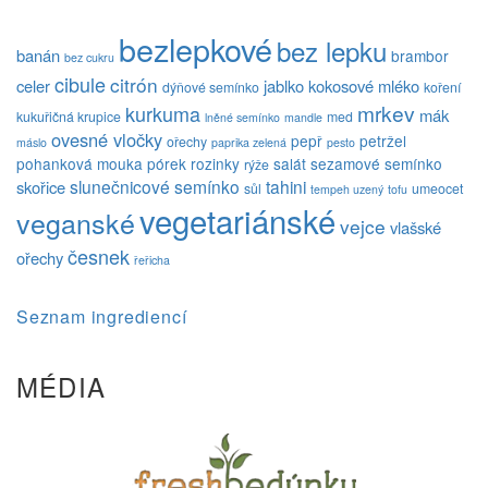
bezlepkové
bez lepku
banán
brambor
bez cukru
cibule
citrón
celer
jablko
kokosové mléko
dýňové semínko
koření
mrkev
kurkuma
mák
kukuřičná krupice
med
lněné semínko
mandle
ovesné vločky
pepř
petržel
ořechy
máslo
paprika zelená
pesto
pohanková mouka
pórek
rozinky
salát
sezamové semínko
rýže
slunečnicové semínko
tahini
skořice
sůl
umeocet
tempeh uzený
tofu
vegetariánské
veganské
vejce
vlašské
česnek
ořechy
řeřicha
Seznam ingrediencí
MÉDIA