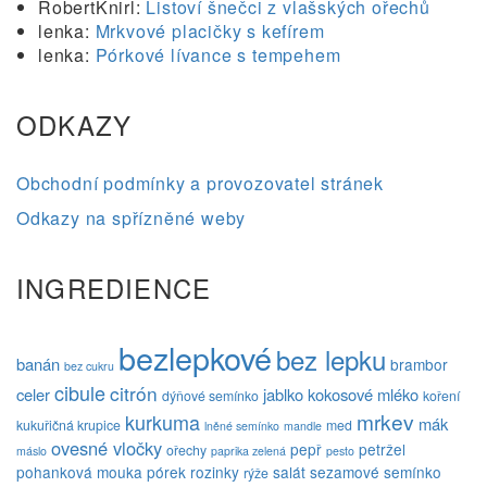
RobertKnirl
:
Listoví šnečci z vlašských ořechů
lenka
:
Mrkvové placičky s kefírem
lenka
:
Pórkové lívance s tempehem
ODKAZY
Obchodní podmínky a provozovatel stránek
Odkazy na spřízněné weby
INGREDIENCE
bezlepkové
bez lepku
banán
brambor
bez cukru
cibule
citrón
celer
jablko
kokosové mléko
dýňové semínko
koření
mrkev
kurkuma
mák
kukuřičná krupice
med
lněné semínko
mandle
ovesné vločky
pepř
petržel
ořechy
máslo
paprika zelená
pesto
pohanková mouka
pórek
rozinky
salát
sezamové semínko
rýže