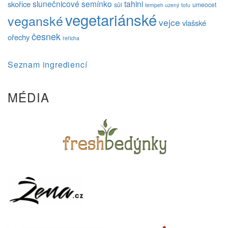
slunečnicové semínko
tahini
skořice
sůl
umeocet
tempeh uzený
tofu
vegetariánské
veganské
vejce
vlašské
česnek
ořechy
řeřicha
Seznam ingrediencí
MÉDIA