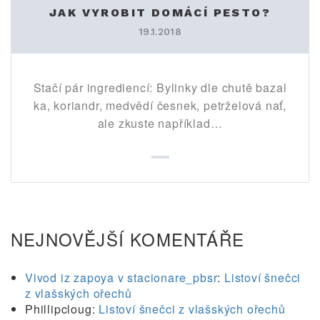
JAK VYROBIT DOMÁCÍ PESTO?
19.1.2018
Stačí pár ingrediencí: Bylinky dle chutě bazal
ka, koriandr, medvědí česnek, petrželová nať,
ale zkuste například…
NEJNOVĚJŠÍ KOMENTÁŘE
Vivod iz zapoya v stacionare_pbsr
:
Listoví šnečci
z vlašských ořechů
Phillipcloug
:
Listoví šnečci z vlašských ořechů