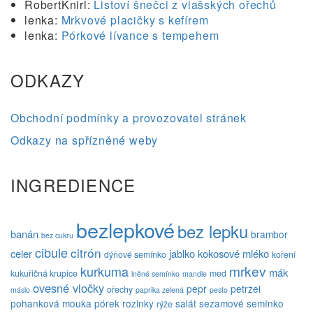
RobertKnirl
:
Listoví šnečci z vlašských ořechů
lenka
:
Mrkvové placičky s kefírem
lenka
:
Pórkové lívance s tempehem
ODKAZY
Obchodní podmínky a provozovatel stránek
Odkazy na spřízněné weby
INGREDIENCE
bezlepkové
bez lepku
banán
brambor
bez cukru
cibule
citrón
celer
jablko
kokosové mléko
dýňové semínko
koření
mrkev
kurkuma
mák
kukuřičná krupice
med
lněné semínko
mandle
ovesné vločky
pepř
petržel
ořechy
máslo
paprika zelená
pesto
pohanková mouka
pórek
rozinky
salát
sezamové semínko
rýže