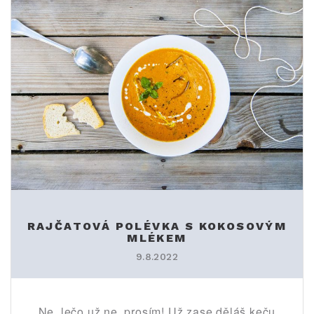
RAJČATOVÁ POLÉVKA S KOKOSOVÝM
MLÉKEM
9.8.2022
Ne, lečo už ne, prosím! Už zase děláš keču