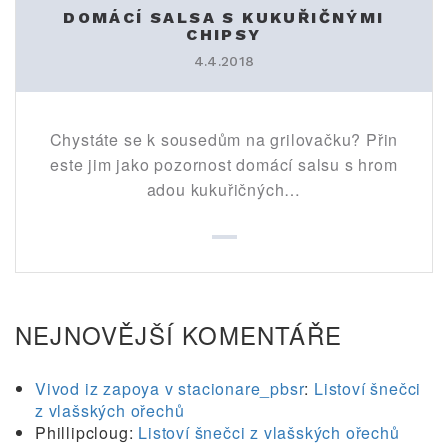
DOMÁCÍ SALSA S KUKUŘIČNÝMI
CHIPSY
4.4.2018
Chystáte se k sousedům na grilovačku? Přin
este jim jako pozornost domácí salsu s hrom
adou kukuřičných…
NEJNOVĚJŠÍ KOMENTÁŘE
Vivod iz zapoya v stacionare_pbsr
:
Listoví šnečci
z vlašských ořechů
Phillipcloug
:
Listoví šnečci z vlašských ořechů