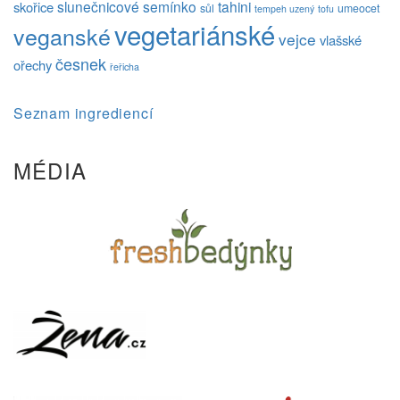
slunečnicové semínko
tahini
skořice
sůl
umeocet
tempeh uzený
tofu
vegetariánské
veganské
vejce
vlašské
česnek
ořechy
řeřicha
Seznam ingrediencí
MÉDIA