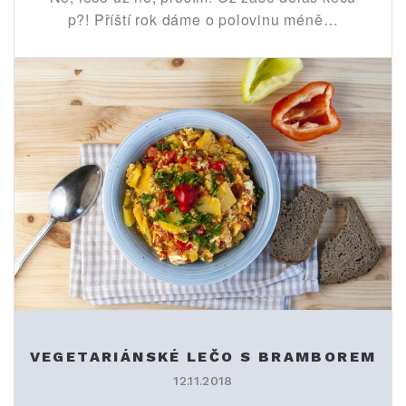
p?! Příští rok dáme o polovinu méně…
VEGETARIÁNSKÉ LEČO S BRAMBOREM
12.11.2018