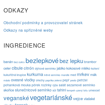
ODKAZY
Obchodní podmínky a provozovatel stránek
Odkazy na spřízněné weby
INGREDIENCE
bezlepkové
bez lepku
banán
brambor
bez cukru
cibule
citrón
celer
jablko
kokosové mléko
dýňové semínko
koření
mrkev
kurkuma
mák
kukuřičná krupice
med
lněné semínko
mandle
ovesné vločky
pepř
petržel
ořechy
máslo
paprika zelená
pesto
pohanková mouka
pórek
rozinky
salát
sezamové semínko
rýže
slunečnicové semínko
tahini
skořice
sůl
umeocet
tempeh uzený
tofu
vegetariánské
veganské
vejce
vlašské
česnek