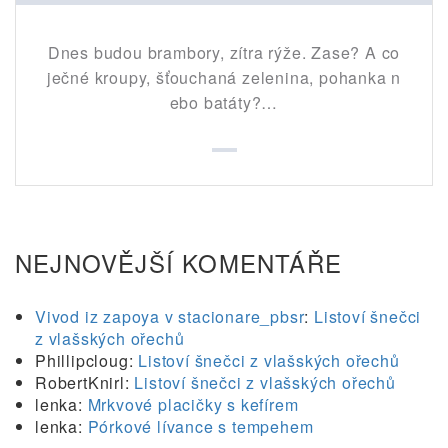
Dnes budou brambory, zítra rýže. Zase? A co
ječné kroupy, šťouchaná zelenina, pohanka n
ebo batáty?…
NEJNOVĚJŠÍ KOMENTÁŘE
Vivod iz zapoya v stacionare_pbsr
:
Listoví šnečci
z vlašských ořechů
Phillipcloug
:
Listoví šnečci z vlašských ořechů
RobertKnirl
:
Listoví šnečci z vlašských ořechů
lenka
:
Mrkvové placičky s kefírem
lenka
:
Pórkové lívance s tempehem