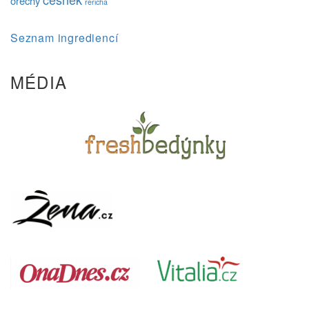
ořechy
řeřicha
Seznam ingrediencí
MÉDIA