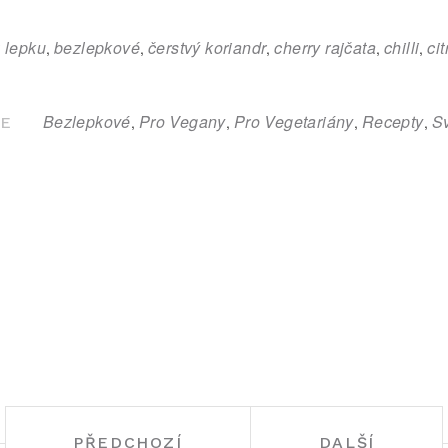
 lepku
bezlepkové
čerstvý koriandr
cherry rajčata
chilli
ci
,
,
,
,
,
Bezlepkové
Pro Vegany
Pro Vegetariány
Recepty
S
,
,
,
,
CE
PŘEDCHOZÍ
DALŠÍ