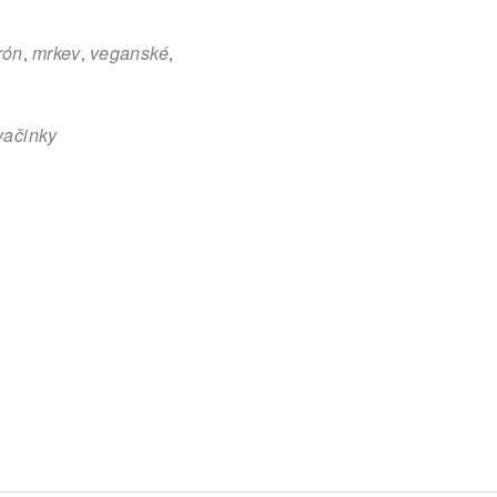
trón
mrkev
veganské
,
,
,
vačinky