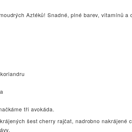
moudrých Aztéků! Snadné, plné barev, vitamínů a 
 koriandru
va
mačkáme tři avokáda.
ájených šest cherry rajčat, nadrobno nakrájené chil
ťávy.