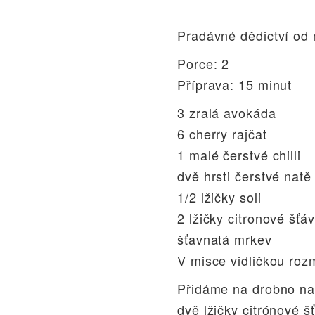
Pradávné dědictví od 
Porce: 2
Příprava: 15 minut
3 zralá avokáda
6 cherry rajčat
1 malé čerstvé chilli
dvě hrsti čerstvé natě
1/2 lžičky soli
2 lžičky citronové šťá
šťavnatá mrkev
V misce vidličkou roz
Přidáme na drobno nakr
dvě lžičky citrónové š