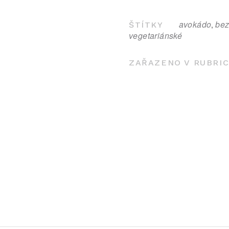
avokádo
bez
,
ŠTÍTKY
vegetariánské
ZAŘAZENO V RUBRI
NAVIGACE