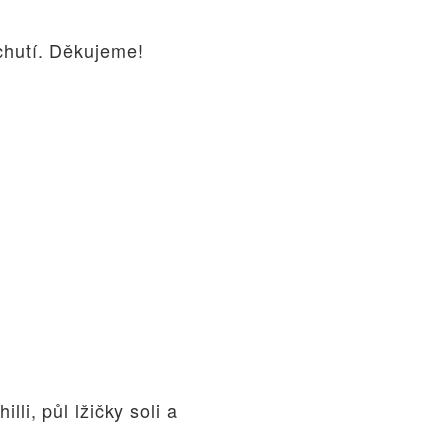
chutí. Děkujeme!
li, půl lžičky soli a