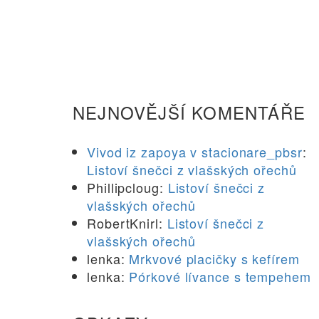
NEJNOVĚJŠÍ KOMENTÁŘE
Vivod iz zapoya v stacionare_pbsr
:
Listoví šnečci z vlašských ořechů
Phillipcloug
:
Listoví šnečci z
vlašských ořechů
RobertKnirl
:
Listoví šnečci z
vlašských ořechů
lenka
:
Mrkvové placičky s kefírem
lenka
:
Pórkové lívance s tempehem