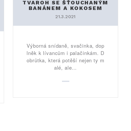
TVAROH SE ŠŤOUCHANÝM
BANÁNEM A KOKOSEM
21.3.2021
Výborná snídaně, svačinka, dop
lněk k lívancům i palačinkám. D
obrůtka, která potěší nejen ty m
alé, ale…