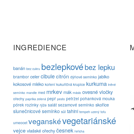
INGREDIENCE
bezlepkové
bez lepku
banán
bez cukru
cibule
citrón
celer
jablko
brambor
dýňové semínko
kurkuma
kokosové mléko
koření
kukuřičná krupice
lněné
mrkev
ovesné vločky
mák
med
semínko
mandle
máslo
pepř
petržel
pohanková mouka
ořechy
paprika zelená
pesto
skořice
pórek
rozinky
salát
sezamové semínko
rýže
slunečnicové semínko
tahini
sůl
tempeh uzený
tofu
vegetariánské
veganské
umeocet
česnek
vejce
vlašské ořechy
řeřicha