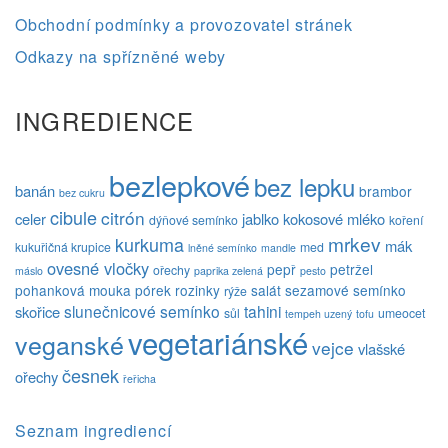
Obchodní podmínky a provozovatel stránek
Odkazy na spřízněné weby
INGREDIENCE
bezlepkové
bez lepku
banán
brambor
bez cukru
cibule
citrón
celer
jablko
kokosové mléko
dýňové semínko
koření
mrkev
kurkuma
mák
kukuřičná krupice
med
lněné semínko
mandle
ovesné vločky
pepř
petržel
ořechy
máslo
paprika zelená
pesto
pohanková mouka
pórek
rozinky
salát
sezamové semínko
rýže
slunečnicové semínko
tahini
skořice
sůl
umeocet
tempeh uzený
tofu
vegetariánské
veganské
vejce
vlašské
česnek
ořechy
řeřicha
Seznam ingrediencí