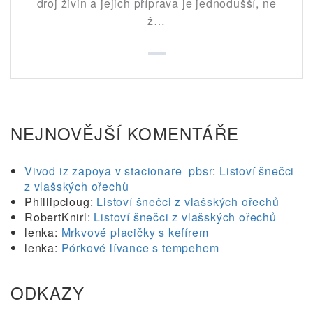
droj živin a jejich příprava je jednodušší, ne
ž…
NEJNOVĚJŠÍ KOMENTÁŘE
Vivod iz zapoya v stacionare_pbsr
:
Listoví šnečci
z vlašských ořechů
Phillipcloug
:
Listoví šnečci z vlašských ořechů
RobertKnirl
:
Listoví šnečci z vlašských ořechů
lenka
:
Mrkvové placičky s kefírem
lenka
:
Pórkové lívance s tempehem
ODKAZY