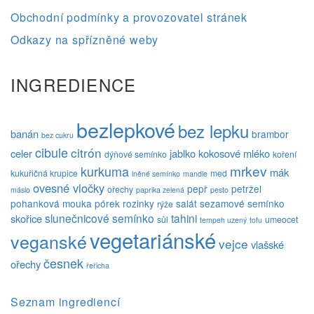
Obchodní podmínky a provozovatel stránek
Odkazy na spřízněné weby
INGREDIENCE
bezlepkové
bez lepku
banán
brambor
bez cukru
cibule
citrón
celer
jablko
kokosové mléko
dýňové semínko
koření
mrkev
kurkuma
mák
kukuřičná krupice
med
lněné semínko
mandle
ovesné vločky
pepř
petržel
ořechy
máslo
paprika zelená
pesto
pohanková mouka
pórek
rozinky
salát
sezamové semínko
rýže
slunečnicové semínko
tahini
skořice
sůl
umeocet
tempeh uzený
tofu
vegetariánské
veganské
vejce
vlašské
česnek
ořechy
řeřicha
Seznam ingrediencí