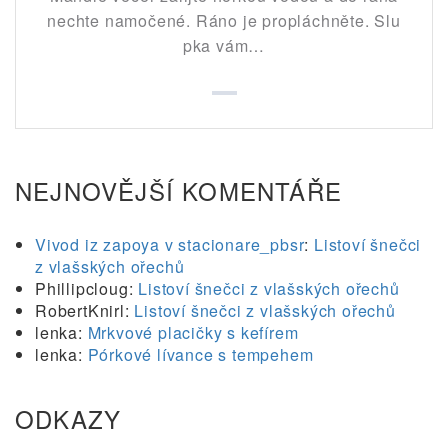
nechte namočené. Ráno je propláchněte. Slu
pka vám…
NEJNOVĚJŠÍ KOMENTÁŘE
Vivod iz zapoya v stacionare_pbsr
:
Listoví šnečci
z vlašských ořechů
Phillipcloug
:
Listoví šnečci z vlašských ořechů
RobertKnirl
:
Listoví šnečci z vlašských ořechů
lenka
:
Mrkvové placičky s kefírem
lenka
:
Pórkové lívance s tempehem
ODKAZY