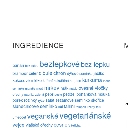
INGREDIENCE
bezlepkové
bez lepku
banán
bez cukru
cibule
citrón
celer
jablko
brambor
dýňové semínko
kurkuma
kokosové mléko
koření
kukuřičná krupice
lněné
mrkev
ovesné vločky
mák
med
semínko
mandle
máslo
pepř
petržel
pohanková mouka
ořechy
paprika zelená
pesto
skořice
pórek
rozinky
salát
sezamové semínko
rýže
slunečnicové semínko
tahini
sůl
tempeh uzený
tofu
vegetariánské
veganské
umeocet
česnek
vejce
vlašské ořechy
řeřicha