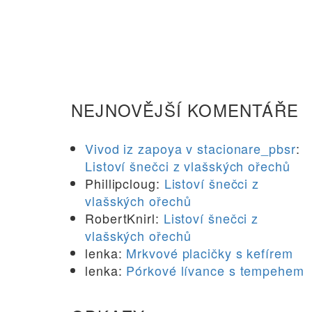
NEJNOVĚJŠÍ KOMENTÁŘE
Vivod iz zapoya v stacionare_pbsr
:
Listoví šnečci z vlašských ořechů
Phillipcloug
:
Listoví šnečci z
vlašských ořechů
RobertKnirl
:
Listoví šnečci z
vlašských ořechů
lenka
:
Mrkvové placičky s kefírem
lenka
:
Pórkové lívance s tempehem