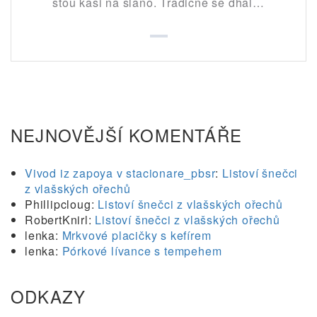
stou kaši na slano. Tradičně se dhal…
NEJNOVĚJŠÍ KOMENTÁŘE
Vivod iz zapoya v stacionare_pbsr
:
Listoví šnečci
z vlašských ořechů
Phillipcloug
:
Listoví šnečci z vlašských ořechů
RobertKnirl
:
Listoví šnečci z vlašských ořechů
lenka
:
Mrkvové placičky s kefírem
lenka
:
Pórkové lívance s tempehem
ODKAZY