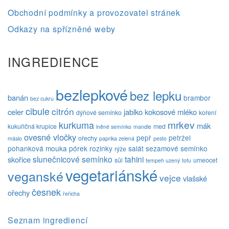
Obchodní podmínky a provozovatel stránek
Odkazy na spřízněné weby
INGREDIENCE
bezlepkové
bez lepku
banán
brambor
bez cukru
cibule
citrón
celer
jablko
kokosové mléko
dýňové semínko
koření
mrkev
kurkuma
mák
kukuřičná krupice
med
lněné semínko
mandle
ovesné vločky
pepř
petržel
ořechy
máslo
paprika zelená
pesto
pohanková mouka
pórek
rozinky
salát
sezamové semínko
rýže
slunečnicové semínko
tahini
skořice
sůl
umeocet
tempeh uzený
tofu
vegetariánské
veganské
vejce
vlašské
česnek
ořechy
řeřicha
Seznam ingrediencí